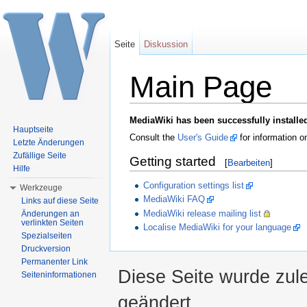
Seite
Diskussion
Main Page
Wechseln zu:
Navigation
,
Suche
MediaWiki has been successfully installe
Hauptseite
Consult the
User's Guide
for information o
Letzte Änderungen
Zufällige Seite
Getting started
[
Bearbeiten
]
Hilfe
Configuration settings list
Werkzeuge
MediaWiki FAQ
Links auf diese Seite
MediaWiki release mailing list
Änderungen an
verlinkten Seiten
Localise MediaWiki for your language
Spezialseiten
Druckversion
Permanenter Link
Diese Seite wurde zul
Seiteninformationen
geändert.