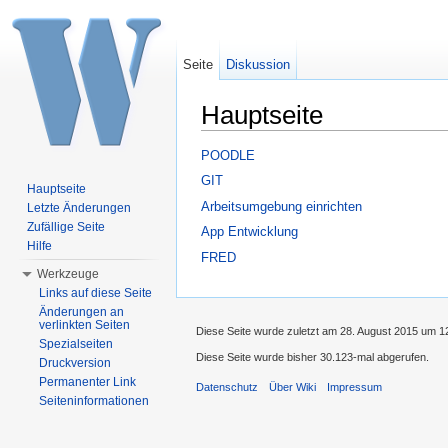
Seite
Diskussion
Hauptseite
Wechseln zu:
Navigation
,
Suche
POODLE
GIT
Hauptseite
Arbeitsumgebung einrichten
Letzte Änderungen
Zufällige Seite
App Entwicklung
Hilfe
FRED
Werkzeuge
Links auf diese Seite
Änderungen an
verlinkten Seiten
Diese Seite wurde zuletzt am 28. August 2015 um 1
Spezialseiten
Diese Seite wurde bisher 30.123-mal abgerufen.
Druckversion
Permanenter Link
Datenschutz
Über Wiki
Impressum
Seiteninformationen