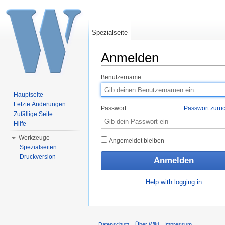
Spezialseite
Anmelden
Wechseln zu:
Navigation
,
Suche
Benutzername
Hauptseite
Letzte Änderungen
Passwort
Passwort zurü
Zufällige Seite
Hilfe
Werkzeuge
Angemeldet bleiben
Spezialseiten
Druckversion
Help with logging in
Datenschutz
Über Wiki
Impressum