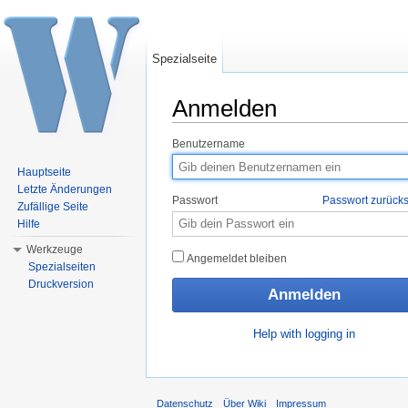
Spezialseite
Anmelden
Wechseln zu:
Navigation
,
Suche
Benutzername
Hauptseite
Letzte Änderungen
Passwort
Passwort zurück
Zufällige Seite
Hilfe
Werkzeuge
Angemeldet bleiben
Spezialseiten
Druckversion
Help with logging in
Datenschutz
Über Wiki
Impressum