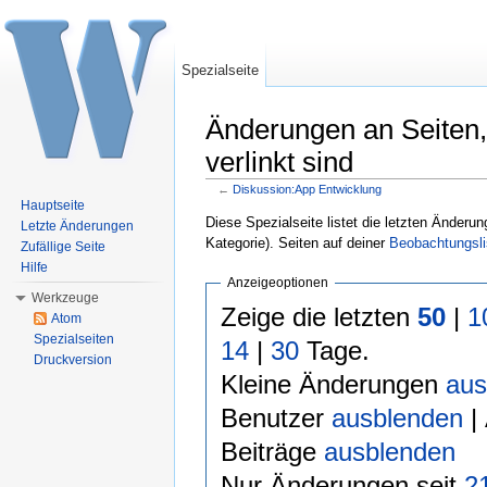
Spezialseite
Änderungen an Seiten,
verlinkt sind
←
Diskussion:App Entwicklung
Wechseln zu:
Navigation
,
Suche
Hauptseite
Diese Spezialseite listet die letzten Änderun
Letzte Änderungen
Kategorie). Seiten auf deiner
Beobachtungsli
Zufällige Seite
Hilfe
Anzeigeoptionen
Werkzeuge
Zeige die letzten
50
|
1
Atom
Spezialseiten
14
|
30
Tage.
Druckversion
Kleine Änderungen
aus
Benutzer
ausblenden
|
Beiträge
ausblenden
Nur Änderungen seit
2