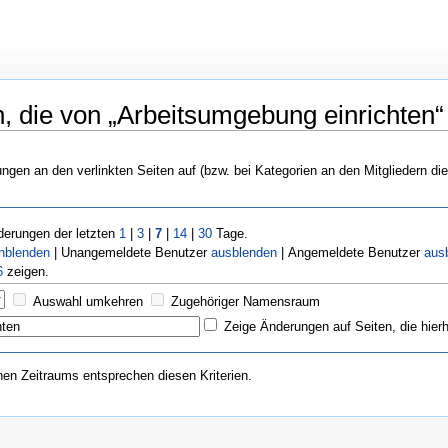
 die von „Arbeitsumgebung einrichten“ v
rungen an den verlinkten Seiten auf (bzw. bei Kategorien an den Mitgliedern di
erungen der letzten
1
|
3
|
7
|
14
|
30
Tage.
inblenden
| Unangemeldete Benutzer
ausblenden
| Angemeldete Benutzer
aus
6
zeigen.
Auswahl umkehren
Zugehöriger Namensraum
Zeige Änderungen auf Seiten, die hierh
n Zeitraums entsprechen diesen Kriterien.