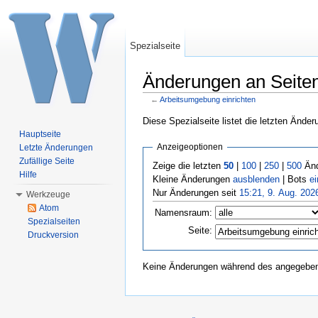
Spezialseite
Änderungen an Seiten,
←
Arbeitsumgebung einrichten
Wechseln zu:
Navigation
,
Suche
Diese Spezialseite listet die letzten Ände
Hauptseite
Anzeigeoptionen
Letzte Änderungen
Zufällige Seite
Zeige die letzten
50
|
100
|
250
|
500
Änd
Hilfe
Kleine Änderungen
ausblenden
| Bots
e
Nur Änderungen seit
15:21, 9. Aug. 202
Werkzeuge
Atom
Namensraum:
Spezialseiten
Seite:
Druckversion
Keine Änderungen während des angegebene