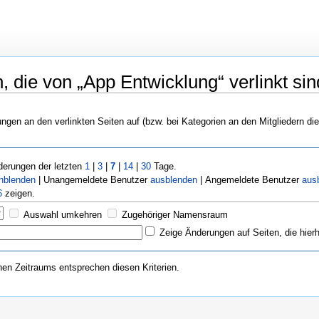
 die von „App Entwicklung“ verlinkt sin
rungen an den verlinkten Seiten auf (bzw. bei Kategorien an den Mitgliedern di
erungen der letzten
1
|
3
|
7
|
14
|
30
Tage.
inblenden
| Unangemeldete Benutzer
ausblenden
| Angemeldete Benutzer
aus
6
zeigen.
Auswahl umkehren
Zugehöriger Namensraum
Zeige Änderungen auf Seiten, die hierh
n Zeitraums entsprechen diesen Kriterien.