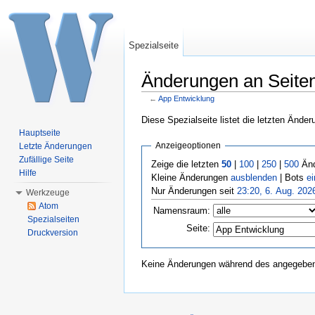
Spezialseite
Änderungen an Seiten,
←
App Entwicklung
Wechseln zu:
Navigation
,
Suche
Diese Spezialseite listet die letzten Ände
Hauptseite
Anzeigeoptionen
Letzte Änderungen
Zufällige Seite
Zeige die letzten
50
|
100
|
250
|
500
Änd
Hilfe
Kleine Änderungen
ausblenden
| Bots
e
Nur Änderungen seit
23:20, 6. Aug. 202
Werkzeuge
Atom
Namensraum:
Spezialseiten
Seite:
Druckversion
Keine Änderungen während des angegebene