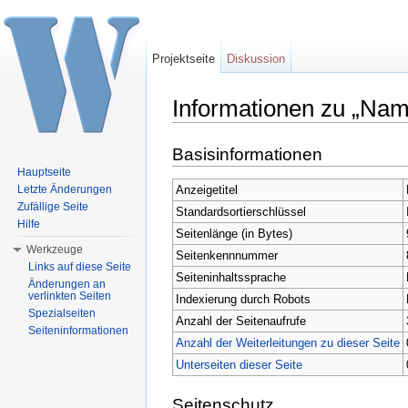
Projektseite
Diskussion
Informationen zu „Na
Wechseln zu:
Navigation
,
Suche
Basisinformationen
Hauptseite
Anzeigetitel
Letzte Änderungen
Zufällige Seite
Standardsortierschlüssel
Hilfe
Seitenlänge (in Bytes)
Werkzeuge
Seitenkennnummer
Links auf diese Seite
Seiteninhaltssprache
Änderungen an
verlinkten Seiten
Indexierung durch Robots
Spezialseiten
Anzahl der Seitenaufrufe
Seiteninformationen
Anzahl der Weiterleitungen zu dieser Seite
Unterseiten dieser Seite
Seitenschutz