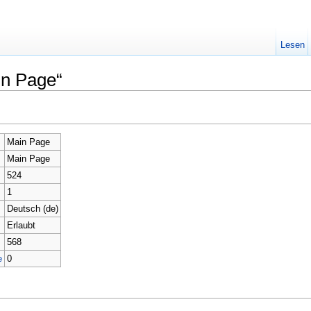
Lesen
in Page“
Main Page
Main Page
524
1
Deutsch (de)
Erlaubt
568
e
0