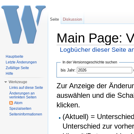
Seite
Diskussion
Main Page: V
Logbücher dieser Seite a
Wechseln zu:
Navigation
,
Suche
Hauptseite
In der Versionsgeschichte suchen
Letzte Änderungen
Zufällige Seite
bis Jahr:
Hilfe
Werkzeuge
Zur Anzeige der Änderun
Links auf diese Seite
Änderungen an
auswählen und die Schal
verlinkten Seiten
Atom
klicken.
Spezialseiten
Seiteninformationen
(Aktuell) = Unterschied
Unterschied zur vorhe