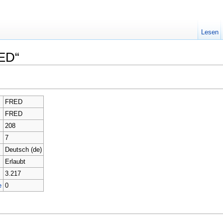
Lesen
RED“
FRED
FRED
208
7
Deutsch (de)
Erlaubt
3.217
e
0