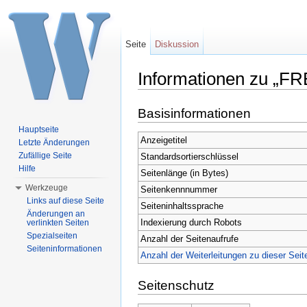
Seite
Diskussion
Informationen zu „F
Wechseln zu:
Navigation
,
Suche
Basisinformationen
Hauptseite
Anzeigetitel
Letzte Änderungen
Zufällige Seite
Standardsortierschlüssel
Hilfe
Seitenlänge (in Bytes)
Werkzeuge
Seitenkennnummer
Links auf diese Seite
Seiteninhaltssprache
Änderungen an
Indexierung durch Robots
verlinkten Seiten
Spezialseiten
Anzahl der Seitenaufrufe
Seiteninformationen
Anzahl der Weiterleitungen zu dieser Seit
Seitenschutz