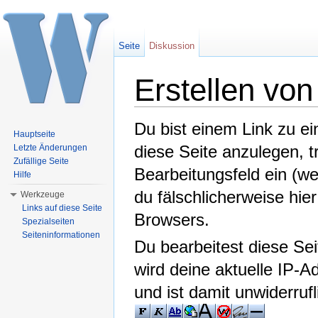
Seite
Diskussion
Erstellen vo
Wechseln zu:
Navigation
,
Suche
Du bist einem Link zu ei
Hauptseite
diese Seite anzulegen, 
Letzte Änderungen
Zufällige Seite
Bearbeitungsfeld ein (we
Hilfe
du fälschlicherweise hier
Werkzeuge
Links auf diese Seite
Browsers.
Spezialseiten
Seiteninformationen
Du bearbeitest diese Se
wird deine aktuelle IP-A
und ist damit unwiderruf