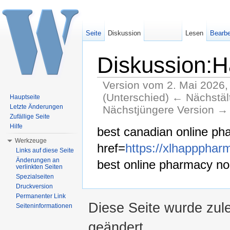
Seite
Diskussion
Lesen
Bearbe
Diskussion:H
Version vom 2. Mai 2026,
(Unterschied) ← Nächstält
Hauptseite
Letzte Änderungen
Nächstjüngere Version → 
Zufällige Seite
Wechseln zu:
Navigation
,
Suche
Hilfe
best canadian online p
Werkzeuge
href=
https://xlhappphar
Links auf diese Seite
Änderungen an
best online pharmacy no 
verlinkten Seiten
Spezialseiten
Druckversion
Permanenter Link
Diese Seite wurde zul
Seiteninformationen
geändert.