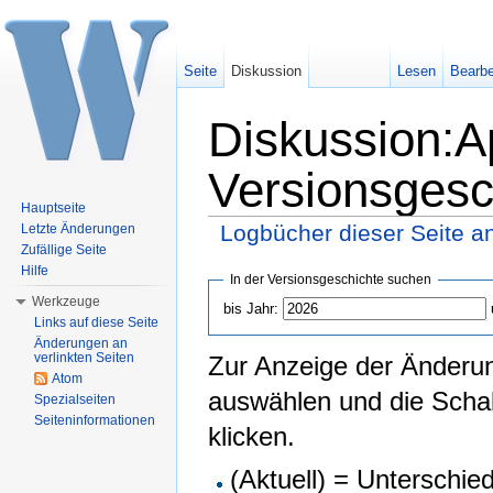
Seite
Diskussion
Lesen
Bearbe
Diskussion:A
Versionsgesc
Hauptseite
Logbücher dieser Seite a
Letzte Änderungen
Zufällige Seite
Wechseln zu:
Navigation
,
Suche
Hilfe
In der Versionsgeschichte suchen
Werkzeuge
bis Jahr:
Links auf diese Seite
Änderungen an
verlinkten Seiten
Zur Anzeige der Änderun
Atom
auswählen und die Schal
Spezialseiten
Seiteninformationen
klicken.
(Aktuell) = Unterschied