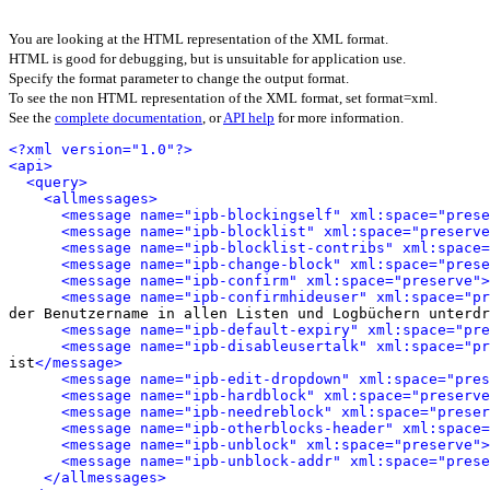
You are looking at the HTML representation of the XML format.
HTML is good for debugging, but is unsuitable for application use.
Specify the format parameter to change the output format.
To see the non HTML representation of the XML format, set format=xml.
See the
complete documentation
, or
API help
for more information.
<?xml version="1.0"?>
<api>
<query>
<allmessages>
<message name="ipb-blockingself" xml:space="prese
<message name="ipb-blocklist" xml:space="preserve
<message name="ipb-blocklist-contribs" xml:space=
<message name="ipb-change-block" xml:space="prese
<message name="ipb-confirm" xml:space="preserve">
<message name="ipb-confirmhideuser" xml:space="pr
der Benutzername in allen Listen und Logbüchern unterdr
<message name="ipb-default-expiry" xml:space="pre
<message name="ipb-disableusertalk" xml:space="pr
ist
</message>
<message name="ipb-edit-dropdown" xml:space="pres
<message name="ipb-hardblock" xml:space="preserve
<message name="ipb-needreblock" xml:space="preser
<message name="ipb-otherblocks-header" xml:space=
<message name="ipb-unblock" xml:space="preserve">
<message name="ipb-unblock-addr" xml:space="prese
</allmessages>