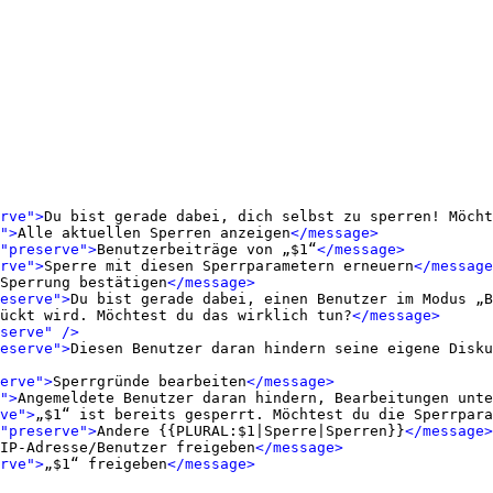
rve">
Du bist gerade dabei, dich selbst zu sperren! Möcht
">
Alle aktuellen Sperren anzeigen
</message>
"preserve">
Benutzerbeiträge von „$1“
</message>
rve">
Sperre mit diesen Sperrparametern erneuern
</message
Sperrung bestätigen
</message>
eserve">
Du bist gerade dabei, einen Benutzer im Modus „B
ückt wird. Möchtest du das wirklich tun?
</message>
serve" />
eserve">
Diesen Benutzer daran hindern seine eigene Disku
erve">
Sperrgründe bearbeiten
</message>
">
Angemeldete Benutzer daran hindern, Bearbeitungen unte
ve">
„$1“ ist bereits gesperrt. Möchtest du die Sperrpara
"preserve">
Andere {{PLURAL:$1|Sperre|Sperren}}
</message>
IP-Adresse/Benutzer freigeben
</message>
rve">
„$1“ freigeben
</message>