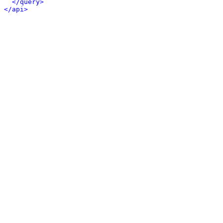
</query>
</api>